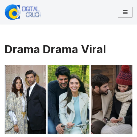
Lompat
ke
konten
Drama Drama Viral