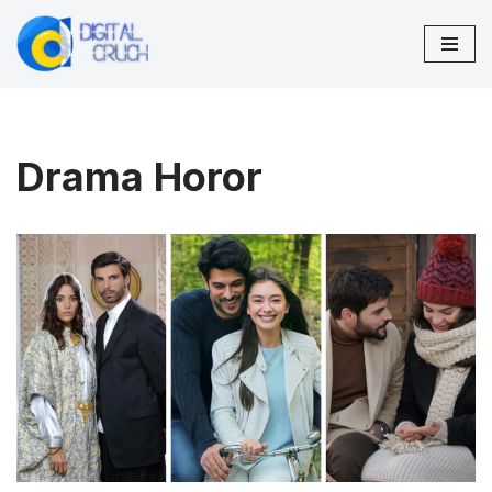
Lompat
ke
konten
Drama Horor