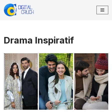
Lompat
ke
konten
Drama Inspiratif