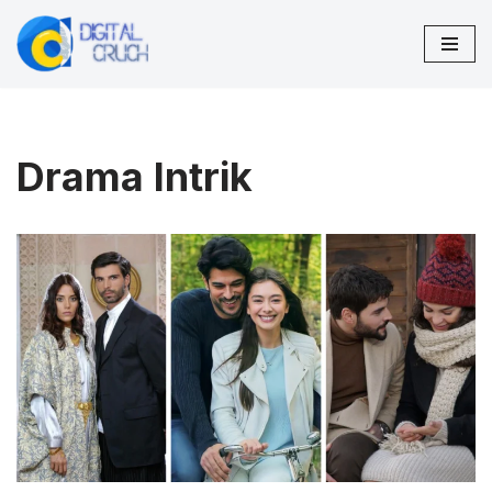
Lompat
ke
konten
Drama Intrik