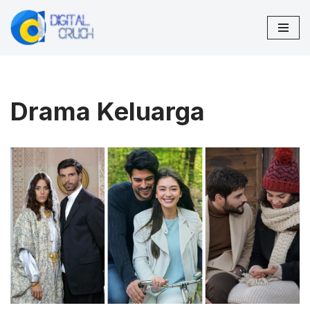
Lompat
ke
konten
Drama Keluarga