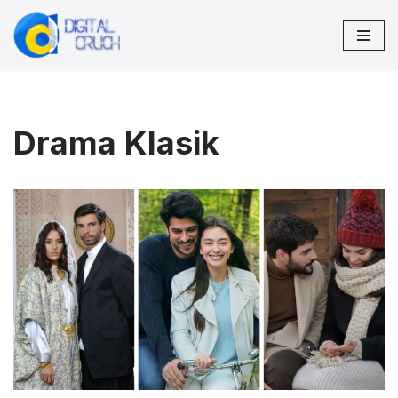
Lompat
ke
konten
Drama Klasik