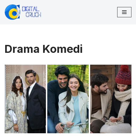
Lompat
ke
konten
Drama Komedi