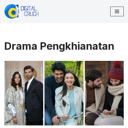
Lompat
ke
konten
Drama Pengkhianatan