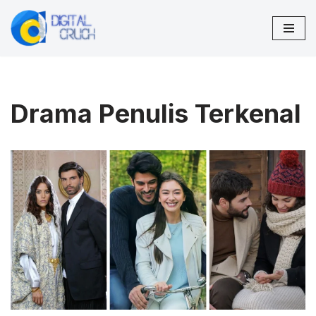
Lompat
ke
konten
Drama Penulis Terkenal