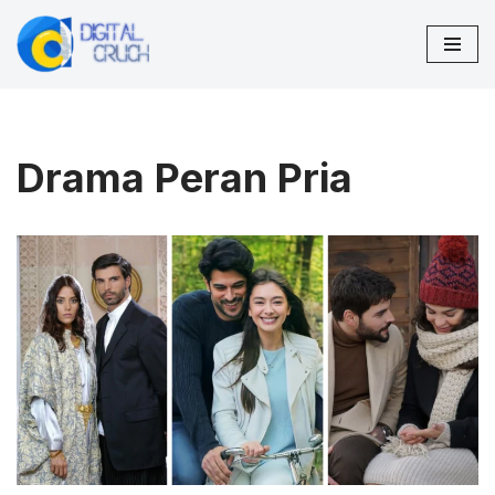
Lompat
ke
konten
Drama Peran Pria