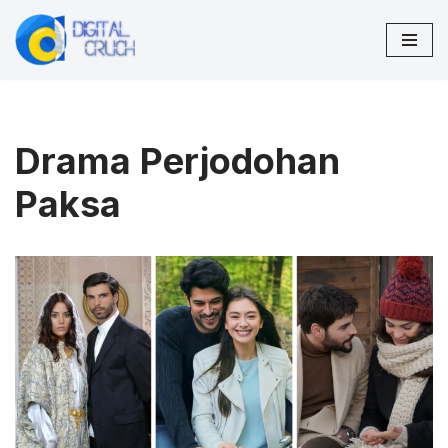
Lompat
ke
konten
Drama Perjodohan
Paksa