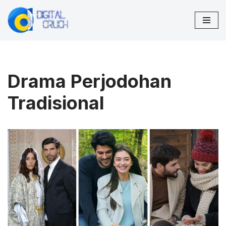
Lompat
ke
konten
Drama Perjodohan
Tradisional