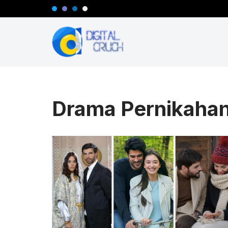
Lompat
ke
konten
Drama Pernikahan