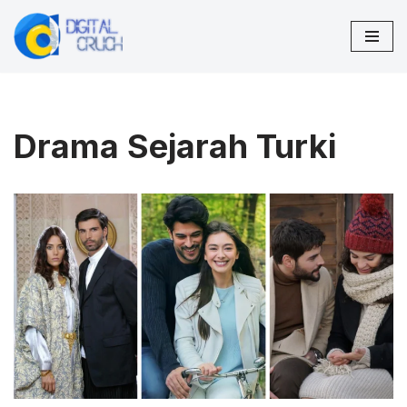
Lompat
ke
konten
Drama Sejarah Turki