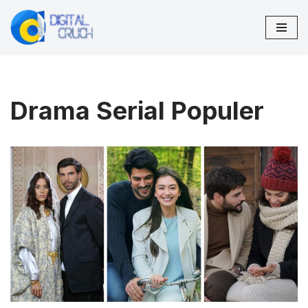
Lompat
ke
konten
Drama Serial Populer