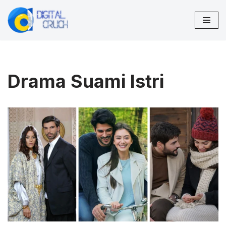
Lompat
ke
konten
Drama Suami Istri