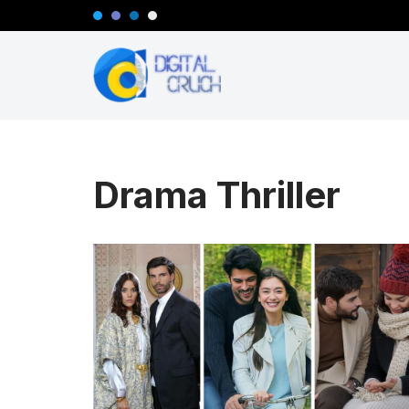
Lompat
ke
konten
Drama Thriller