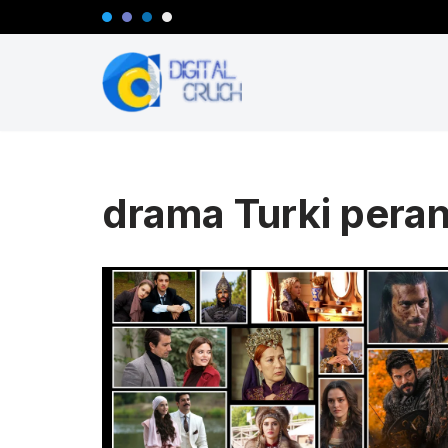
Lompat
ke
konten
drama Turki peran