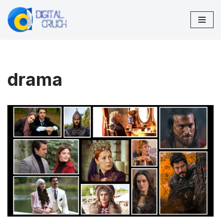
Lompat
ke
konten
drama