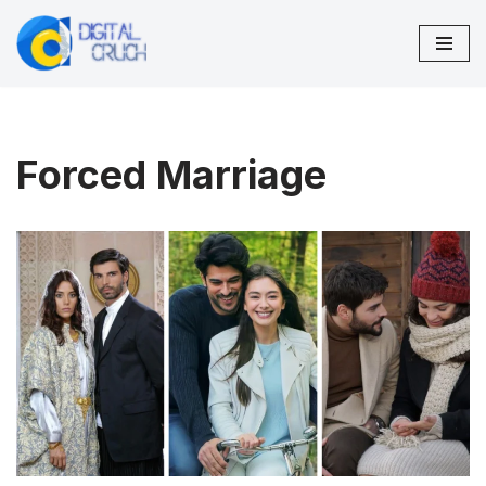
Lompat
ke
konten
Forced Marriage