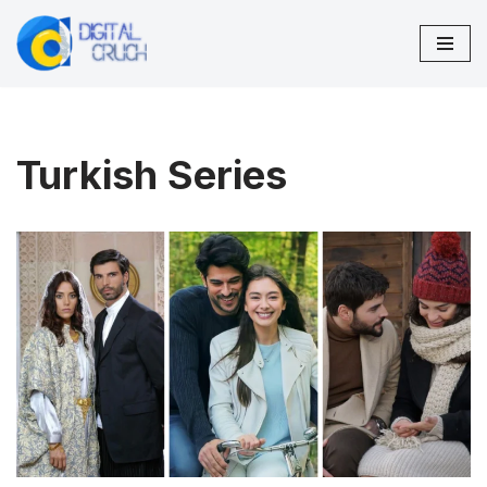
Lompat
ke
konten
Turkish Series