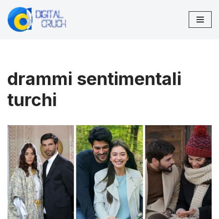
Vai
al
contenuto
drammi sentimentali
turchi