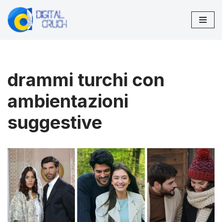
Vai
al
contenuto
drammi turchi con
ambientazioni
suggestive