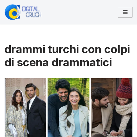
Vai
al
contenuto
drammi turchi con colpi
di scena drammatici