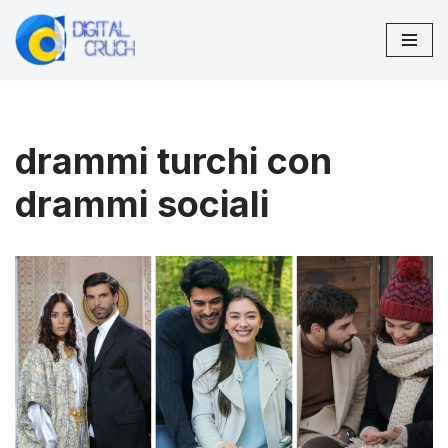
Vai
al
contenuto
drammi turchi con
drammi sociali