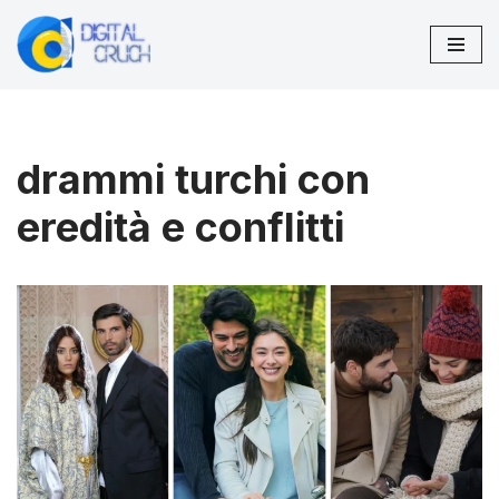
Vai
al
contenuto
drammi turchi con
eredità e conflitti