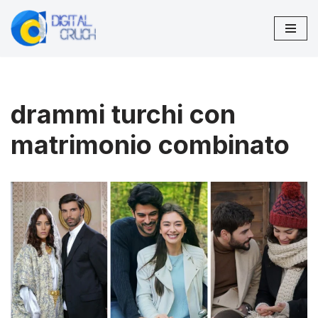
Vai
al
contenuto
drammi turchi con
matrimonio combinato