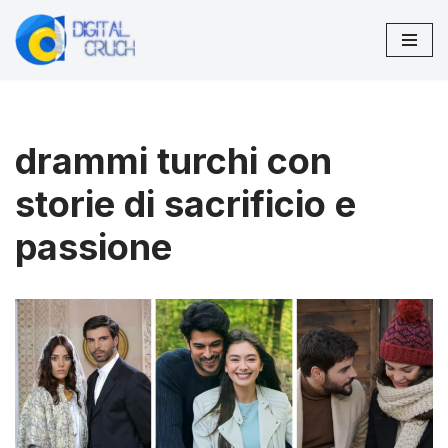
Vai
al
contenuto
drammi turchi con
storie di sacrificio e
passione