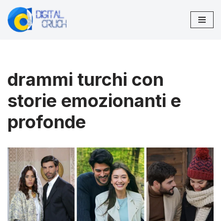
Vai
al
contenuto
drammi turchi con
storie emozionanti e
profonde