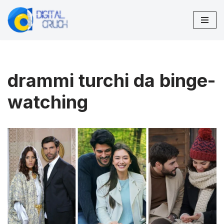
Vai
al
contenuto
drammi turchi da binge-
watching