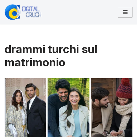
Vai
al
contenuto
drammi turchi sul
matrimonio