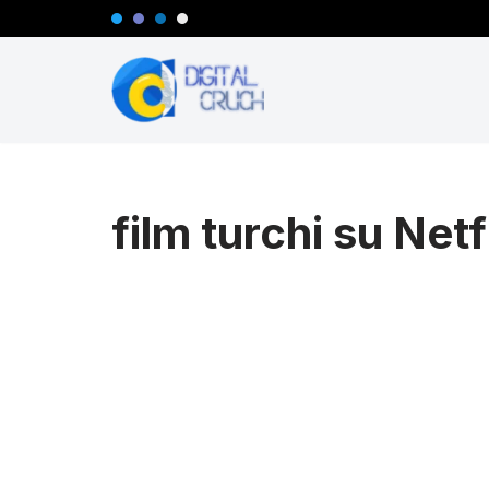
Vai
al
contenuto
film turchi su Netf