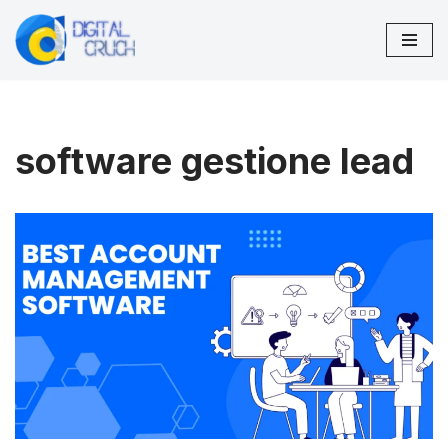
Vai
al
contenuto
software gestione lead