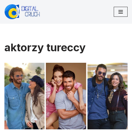
Przejdź
do
treści
aktorzy tureccy