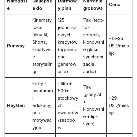
Narzędzi
Najlepsz
Darmow
Narracja
Cena
e
e do
y plan
głosowa
Kinematy
125
Tak (text-
czne
jednoraz
to-
filmy AI,
owych
speech,
~15–35
Shorts,
kredytów
klonowani
Runway
USD/mies
kreatywn
(ogranicz
e głosu,
iąc
e
one
synchroni
storytellin
generow
zacja
gi
anie)
audio)
Filmy z
1 film +
Tak
awataram
500+
(głosy AI
i,
stockowy
~29
+
HeyGen
edukacyj
ch
USD/mies
klonowani
ne i
awatarów
iąc
e + lip-
motywac
/zasobó
sync)
yjne
w