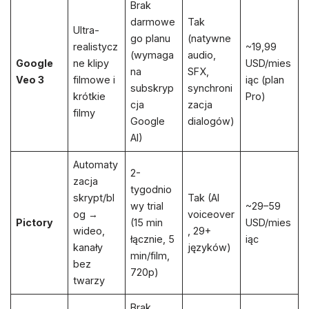
Brak
darmowe
Tak
Ultra-
go planu
(natywne
realistycz
~19,99
(wymaga
audio,
Google
ne klipy
USD/mies
na
SFX,
Veo 3
filmowe i
iąc (plan
subskryp
synchroni
krótkie
Pro)
cja
zacja
filmy
Google
dialogów)
AI)
Automaty
2-
zacja
tygodnio
skrypt/bl
Tak (AI
wy trial
~29–59
og →
voiceover
Pictory
(15 min
USD/mies
wideo,
, 29+
łącznie, 5
iąc
kanały
języków)
min/film,
bez
720p)
twarzy
Brak