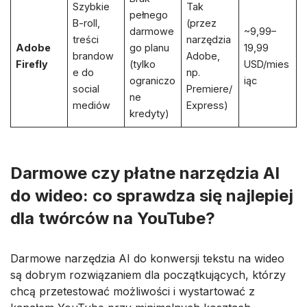
Szybkie
Tak
pełnego
B-roll,
(przez
darmowe
~9,99–
treści
narzędzia
Adobe
go planu
19,99
brandow
Adobe,
Firefly
(tylko
USD/mies
e do
np.
ograniczo
iąc
social
Premiere/
ne
mediów
Express)
kredyty)
Darmowe czy płatne narzędzia AI
do wideo: co sprawdza się najlepiej
dla twórców na YouTube?
Darmowe narzędzia AI do konwersji tekstu na wideo
są dobrym rozwiązaniem dla początkujących, którzy
chcą przetestować możliwości i wystartować z