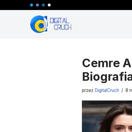
Przejdź
do
treści
Cemre Ar
Biografi
przez
DigitalCruch
8 m