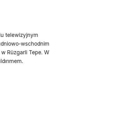
lu telewizyjnym
ołudniowo-wschodnim
t w Rüzgarli Tepe. W
ldırımem.