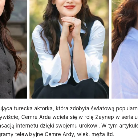
jąca turecka aktorka, która zdobyła światową popularno
ywiście, Cemre Arda wciela się w rolę Zeynep w serialu 
nsacją internetu dzięki swojemu urokowi. W tym artyku
gramy telewizyjne Cemre Ardy, wiek, męża itd.