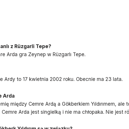
anlı z Rüzgarli Tepe?
re Arda gra Zeynep w Rüzgarlı Tepe.
 Ardy to 17 kwietnia 2002 roku. Obecnie ma 23 lata.
e Arda
emię między Cemre Ardą a Gökberkiem Yıldırımem, ale to
 Cemre Arda jest singielką i nie ma chłopaka. Nie jest 
ökberk Yıldırım są w związku?