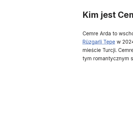
Kim jest Ce
Cemre Arda to wschod
Rüzgarli Tepe
w 2024 
mieście Turcji. Cemr
tym romantycznym ser