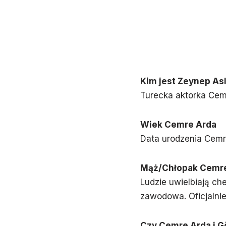
Kim jest Zeynep Asl
Turecka aktorka Cem
Wiek Cemre Arda
Data urodzenia Cemre
Mąż/Chłopak Cemr
Ludzie uwielbiają ch
zawodowa. Oficjalnie
Czy Cemre Arda i G