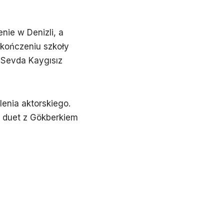
ie w Denizli, a
ukończeniu szkoły
 Sevda Kaygısız
enia aktorskiego.
y duet z Gökberkiem