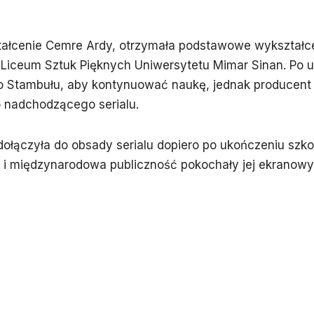
tałcenie Cemre Ardy, otrzymała podstawowe wykształcen
 Liceum Sztuk Pięknych Uniwersytetu Mimar Sinan. Po 
do Stambułu, aby kontynuować naukę, jednak producent
o nadchodzącego serialu.
łączyła do obsady serialu dopiero po ukończeniu szkol
k i międzynarodowa publiczność pokochały jej ekranow