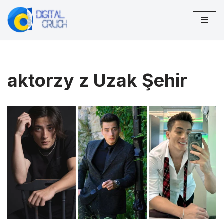
Przejdź
do
treści
aktorzy z Uzak Şehir