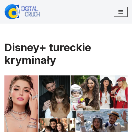
Przejdź
do
treści
Disney+ tureckie
kryminały