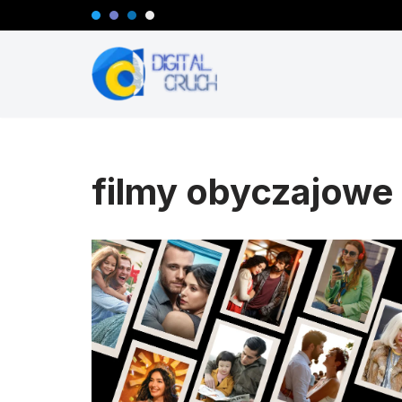
Przejdź
do
treści
filmy obyczajowe