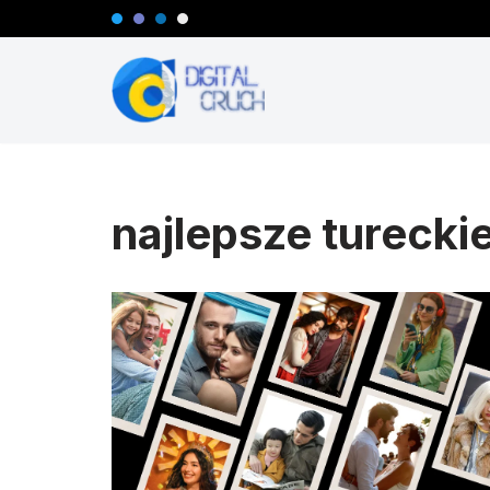
Przejdź
do
treści
najlepsze turecki