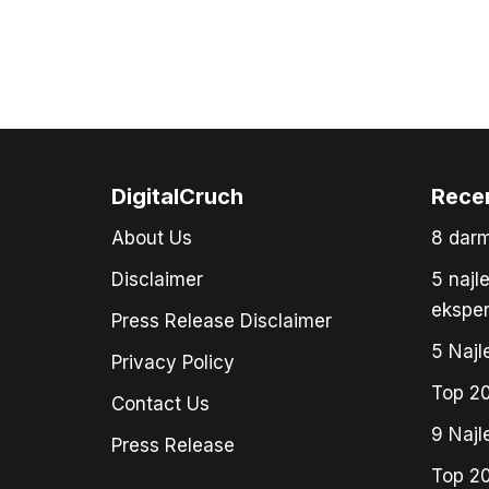
DigitalCruch
Rece
About Us
8 dar
Disclaimer
5 najl
ekspe
Press Release Disclaimer
5 Najl
Privacy Policy
Top 20
Contact Us
9 Najl
Press Release
Top 20