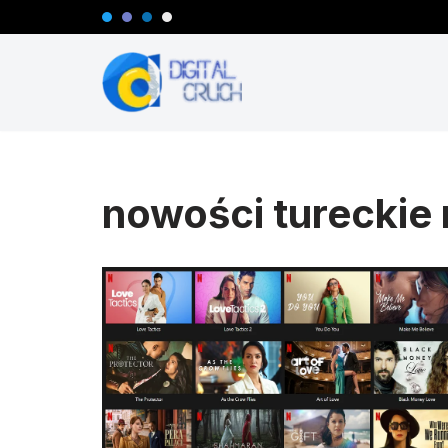
Przejdź
do
treści
nowości tureckie 