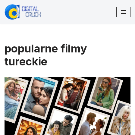
Przejdź
do
treści
popularne filmy
tureckie