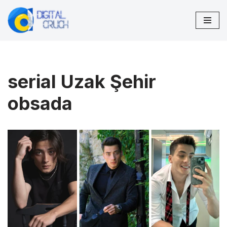
Przejdź
do
treści
serial Uzak Şehir
obsada