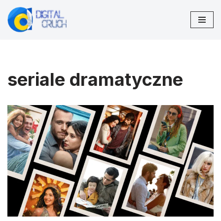
Przejdź
do
treści
seriale dramatyczne