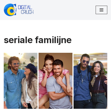
Przejdź
do
treści
seriale familijne