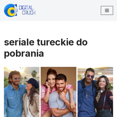
Przejdź
do
treści
seriale tureckie do
pobrania