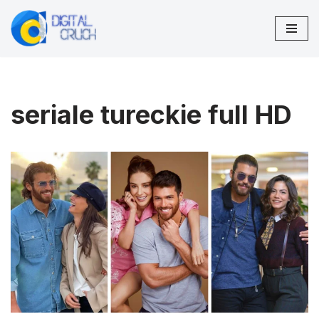
Przejdź
do
treści
seriale tureckie full HD