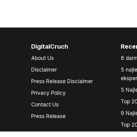
DigitalCruch
Rece
About Us
8 dar
Disclaimer
5 najl
ekspe
Press Release Disclaimer
5 Najl
Privacy Policy
Top 20
Contact Us
9 Najl
Press Release
Top 20