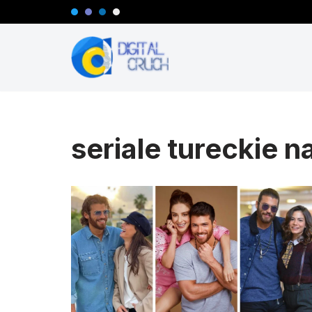
Przejdź
do
treści
seriale tureckie 