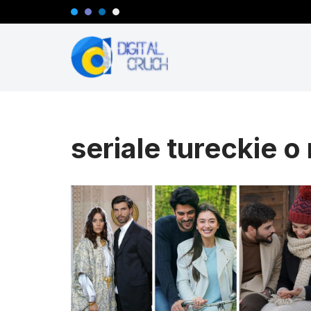
Przejdź
do
treści
seriale tureckie o 