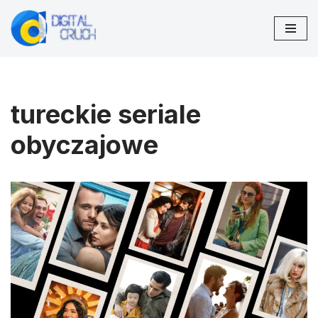
Przejdź
do
treści
tureckie seriale
obyczajowe